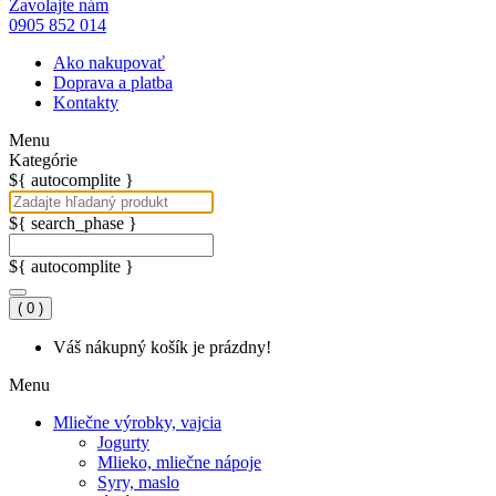
Zavolajte nám
0905 852 014
Ako nakupovať
Doprava a platba
Kontakty
Menu
Kategórie
${ autocomplite }
${ search_phase }
${ autocomplite }
( 0 )
Váš nákupný košík je prázdny!
Menu
Mliečne výrobky, vajcia
Jogurty
Mlieko, mliečne nápoje
Syry, maslo