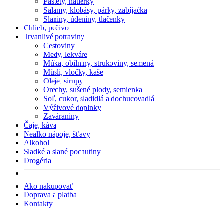
Paštéty, nátierky
Salámy, klobásy, párky, zabíjačka
Slaniny, údeniny, tlačenky
Chlieb, pečivo
Trvanlivé potraviny
Cestoviny
Medy, lekváre
Múka, obilniny, strukoviny, semená
Müsli, vločky, kaše
Oleje, sirupy
Orechy, sušené plody, semienka
Soľ, cukor, sladidlá a dochucovadlá
Výživové doplnky
Zaváraniny
Čaje, káva
Nealko nápoje, šťavy
Alkohol
Sladké a slané pochutiny
Drogéria
Ako nakupovať
Doprava a platba
Kontakty