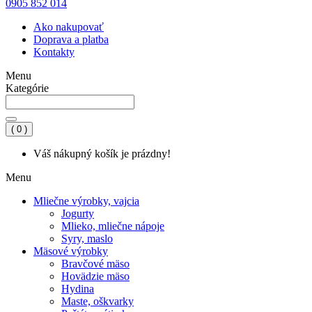
0905 852 014
Ako nakupovať
Doprava a platba
Kontakty
Menu
Kategórie
( 0 )
Váš nákupný košík je prázdny!
Menu
Mliečne výrobky, vajcia
Jogurty
Mlieko, mliečne nápoje
Syry, maslo
Mäsové výrobky
Bravčové mäso
Hovädzie mäso
Hydina
Maste, oškvarky