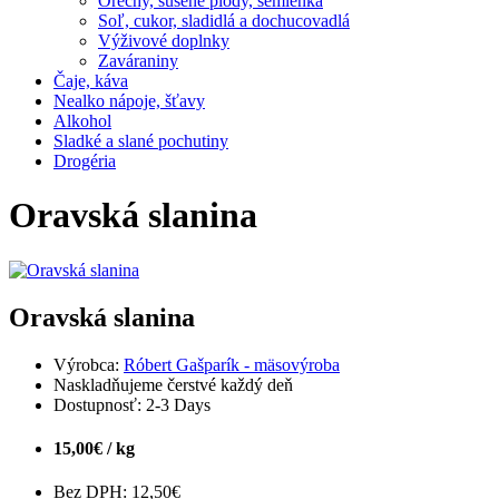
Orechy, sušené plody, semienka
Soľ, cukor, sladidlá a dochucovadlá
Výživové doplnky
Zaváraniny
Čaje, káva
Nealko nápoje, šťavy
Alkohol
Sladké a slané pochutiny
Drogéria
Oravská slanina
Oravská slanina
Výrobca:
Róbert Gašparík - mäsovýroba
Naskladňujeme čerstvé každý deň
Dostupnosť:
2-3 Days
15,00€ / kg
Bez DPH: 12,50€