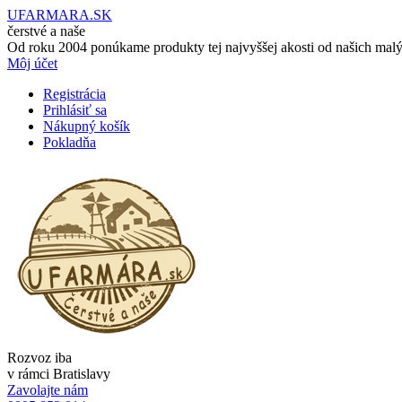
UFARMARA.SK
čerstvé a naše
Od roku 2004 ponúkame produkty tej najvyššej akosti od našich mal
Môj účet
Registrácia
Prihlásiť sa
Nákupný košík
Pokladňa
Rozvoz iba
v rámci Bratislavy
Zavolajte nám