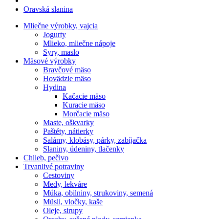
Oravská slanina
Mliečne výrobky, vajcia
Jogurty
Mlieko, mliečne nápoje
Syry, maslo
Mäsové výrobky
Bravčové mäso
Hovädzie mäso
Hydina
Kačacie mäso
Kuracie mäso
Morčacie mäso
Maste, oškvarky
Paštéty, nátierky
Salámy, klobásy, párky, zabíjačka
Slaniny, údeniny, tlačenky
Chlieb, pečivo
Trvanlivé potraviny
Cestoviny
Medy, lekváre
Múka, obilniny, strukoviny, semená
Müsli, vločky, kaše
Oleje, sirupy