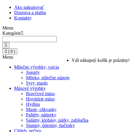
Ako nakupovať
Doprava a platba
Kontakty
Menu
Kategórie
( 0 )
Menu
Váš nákupný košík je prázdny!
Mliečne výrobky, vajcia
Jogurty
Mlieko, mliečne nápoje
Syry, maslo
Mäsové výrobky
Bravčové mäso
Hovädzie mäso
Hydina
Maste, oškvarky
Paštéty, nátierky
Salámy, klobásy, párky, zabíjačka
Slaniny, údeniny, tlačenky
Chlieb, pečivo