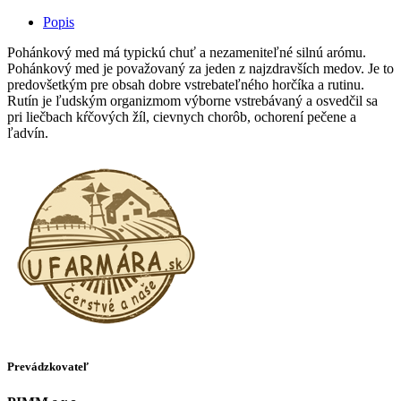
Popis
Pohánkový med má typickú chuť a nezameniteľné silnú arómu.
Pohánkový med je považovaný za jeden z najzdravších medov. Je to
predovšetkým pre obsah dobre vstrebateľného horčíka a rutinu.
Rutín je ľudským organizmom výborne vstrebávaný a osvedčil sa
pri liečbach kŕčových žíl, cievnych chorôb, ochorení pečene a
ľadvín.
Prevádzkovateľ