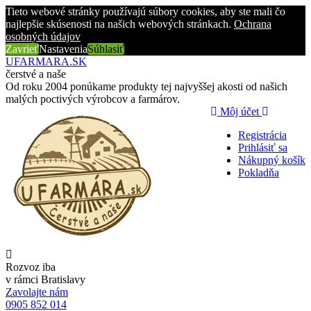
Tieto webové stránky používajú súbory cookies, aby ste mali čo
najlepšie skúsenosti na našich webových stránkach.
Ochrana
osobných údajov
Zavrieť
Nastavenia
Súhlasiť
UFARMARA.SK
čerstvé a naše
Od roku 2004 ponúkame produkty tej najvyššej akosti od našich
malých poctivých výrobcov a farmárov.
Môj účet
Registrácia
Prihlásiť sa
Nákupný košík
Pokladňa
Rozvoz iba
v rámci Bratislavy
Zavolajte nám
0905 852 014