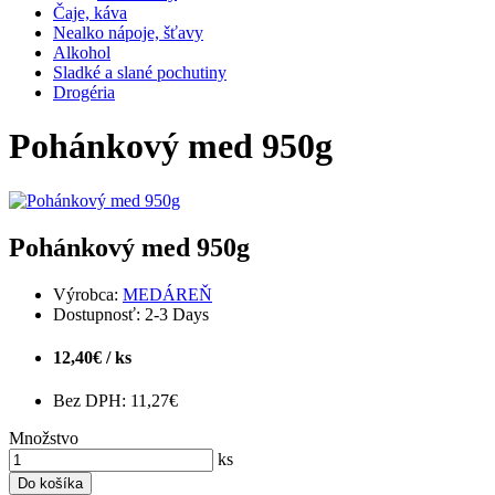
Čaje, káva
Nealko nápoje, šťavy
Alkohol
Sladké a slané pochutiny
Drogéria
Pohánkový med 950g
Pohánkový med 950g
Výrobca:
MEDÁREŇ
Dostupnosť:
2-3 Days
12,40€ / ks
Bez DPH: 11,27€
Množstvo
ks
Do košíka