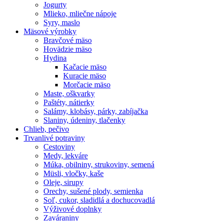
Jogurty
Mlieko, mliečne nápoje
Syry, maslo
Mäsové výrobky
Bravčové mäso
Hovädzie mäso
Hydina
Kačacie mäso
Kuracie mäso
Morčacie mäso
Maste, oškvarky
Paštéty, nátierky
Salámy, klobásy, párky, zabíjačka
Slaniny, údeniny, tlačenky
Chlieb, pečivo
Trvanlivé potraviny
Cestoviny
Medy, lekváre
Múka, obilniny, strukoviny, semená
Müsli, vločky, kaše
Oleje, sirupy
Orechy, sušené plody, semienka
Soľ, cukor, sladidlá a dochucovadlá
Výživové doplnky
Zaváraniny