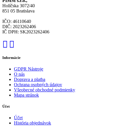
PIMM s.r.o.,
Holíčska 3072/40
851 05 Bratislava
IČO: 46110640
DIČ: 2023262406
IČ DPH: SK2023262406
Informácie
GDPR Nástroje
O nás
Doprava a platba
Ochrana osobných údajov
Všeobecné obchodné podmienky
Mapa stránok
Účet
Účet
História objednávok