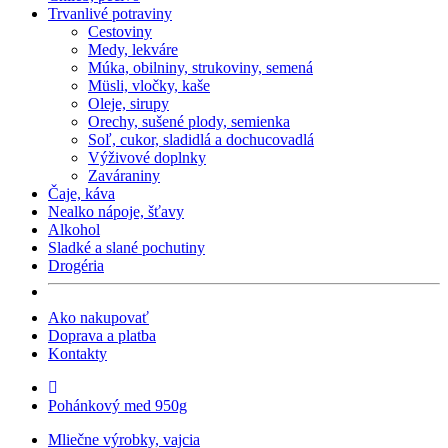
Trvanlivé potraviny
Cestoviny
Medy, lekváre
Múka, obilniny, strukoviny, semená
Müsli, vločky, kaše
Oleje, sirupy
Orechy, sušené plody, semienka
Soľ, cukor, sladidlá a dochucovadlá
Výživové doplnky
Zaváraniny
Čaje, káva
Nealko nápoje, šťavy
Alkohol
Sladké a slané pochutiny
Drogéria
Ako nakupovať
Doprava a platba
Kontakty
Pohánkový med 950g
Mliečne výrobky, vajcia