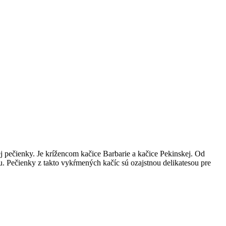
ečienky. Je krížencom kačice Barbarie a kačice Pekinskej. Od
. Pečienky z takto vykŕmených kačíc sú ozajstnou delikatesou pre