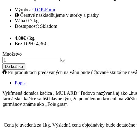
Výrobca:
TOP-Farm
Čerstvé naskladňujeme v utorky a piatky
Váha
0.7 kg
Dostupnosť:
Skladom
4,80€ / kg
Bez DPH: 4,36€
Množstvo
ks
Do košíka
Pri produktoch predávaných na váhu bude účtované skutočne nav
Popis
Vykŕmená domáca kačica ,,MULARD“ ľudovo nazývaná aj ako „huso-ka
farmárskej kačice sa líši hlavne tým, že po nútenom kŕmení má väčši
gurmánov známe ako „Foie gras“.
Cena je uvedená za 1kg. Výsledná cena objednávky bude dotatočne 