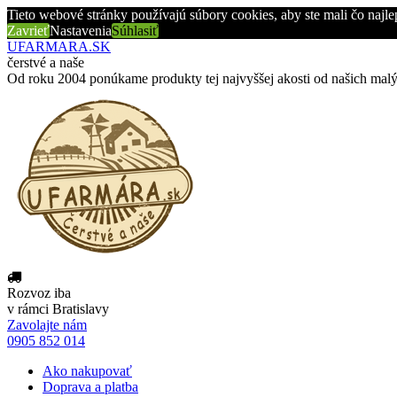
Tieto webové stránky používajú súbory cookies, aby ste mali čo najl
Zavrieť
Nastavenia
Súhlasiť
UFARMARA.SK
čerstvé a naše
Od roku 2004 ponúkame produkty tej najvyššej akosti od našich mal
Rozvoz iba
v rámci Bratislavy
Zavolajte nám
0905 852 014
Ako nakupovať
Doprava a platba