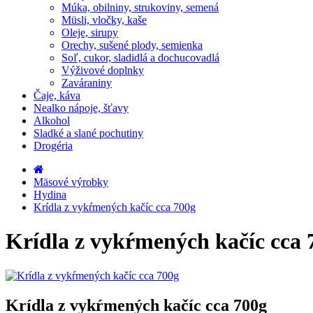
Múka, obilniny, strukoviny, semená
Müsli, vločky, kaše
Oleje, sirupy
Orechy, sušené plody, semienka
Soľ, cukor, sladidlá a dochucovadlá
Výživové doplnky
Zaváraniny
Čaje, káva
Nealko nápoje, šťavy
Alkohol
Sladké a slané pochutiny
Drogéria
Mäsové výrobky
Hydina
Krídla z vykŕmených kačíc cca 700g
Krídla z vykŕmených kačíc cca 
Krídla z vykŕmených kačíc cca 700g