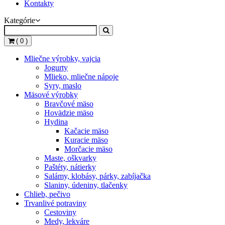
Kontakty
Kategórie
( 0 )
Mliečne výrobky, vajcia
Jogurty
Mlieko, mliečne nápoje
Syry, maslo
Mäsové výrobky
Bravčové mäso
Hovädzie mäso
Hydina
Kačacie mäso
Kuracie mäso
Morčacie mäso
Maste, oškvarky
Paštéty, nátierky
Salámy, klobásy, párky, zabíjačka
Slaniny, údeniny, tlačenky
Chlieb, pečivo
Trvanlivé potraviny
Cestoviny
Medy, lekváre