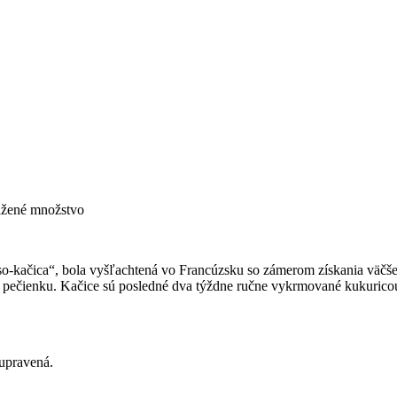
ážené množstvo
čica“, bola vyšľachtená vo Francúzsku so zámerom získania väčšej p
u pečienku. Kačice sú posledné dva týždne ručne vykrmované kukuricou
upravená.