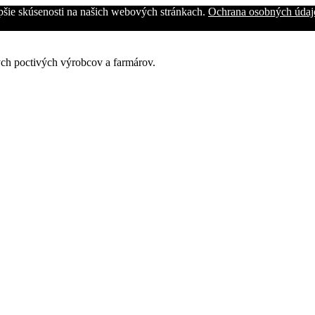
epšie skúsenosti na našich webových stránkach.
Ochrana osobných údaj
ých poctivých výrobcov a farmárov.