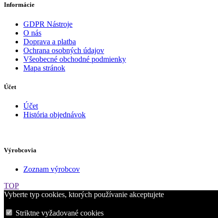
Informácie
GDPR Nástroje
O nás
Doprava a platba
Ochrana osobných údajov
Všeobecné obchodné podmienky
Mapa stránok
Účet
Účet
História objednávok
Výrobcovia
Zoznam výrobcov
TOP
Vyberte typ cookies, ktorých používanie akceptujete
Striktne vyžadované cookies